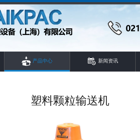
产品中心
新闻资讯
塑料颗粒输送机