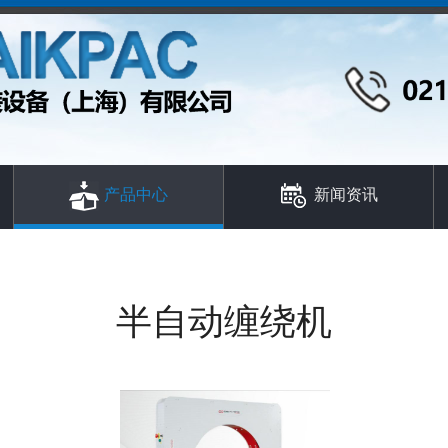
产品中心
新闻资讯
半自动缠绕机