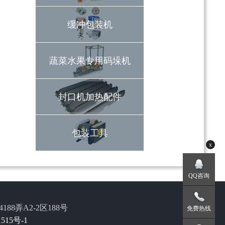
缓冲包装机
蔬菜水果专用码垛机
封口机加热配件
包装工具
x
QQ咨询
8弄A2-2区188号
免费热线
515号-1