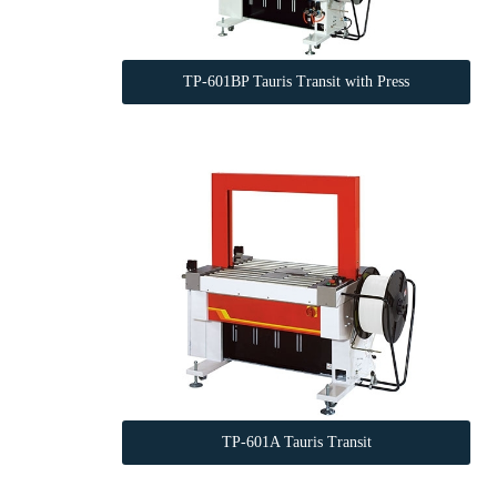
TP-601BP Tauris Transit with Press
TP-601A Tauris Transit