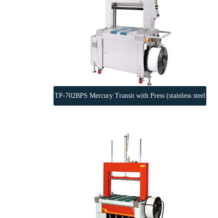
TP-702BPS Mercury Transit with Press (stainless steel
frame SUS304)